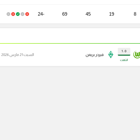
-24
69
45
19
8
0 : 1
فيردر بريمن
السبت 21 مارس 2026
انتهت