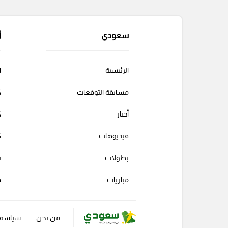
سعودي
أ
الرئيسية
ا
مسابقة التوقعات
ك
أخبار
ك
فيديوهات
ك
بطولات
ت
مباريات
ف
من نحن
سياسة ا