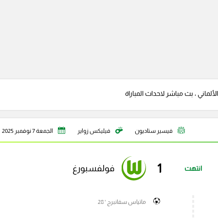
لماني ، بث مباشر لاحداث المباراة
فيسير ستاديون
فيليكس زواير
الجمعة 7 نوفمبر 2025
1
فولفسبورغ
انتهت
ماتياس سفانبرج ' 28