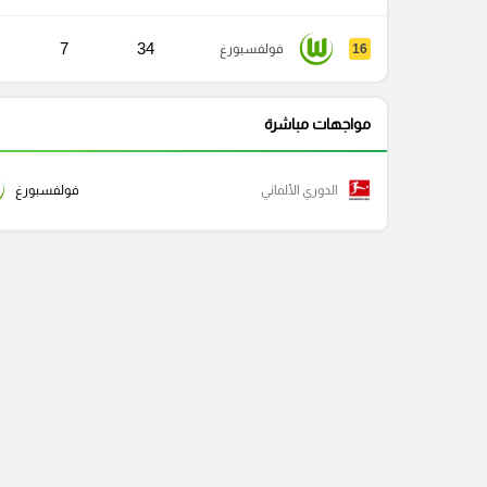
7
34
16
فولفسبورغ
مواجهات مباشرة
الدوري الألماني
فولفسبورغ