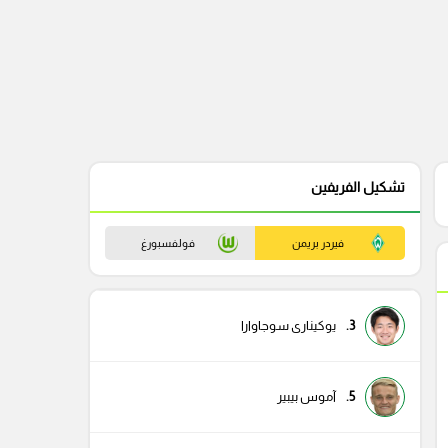
تشكيل الفريفين
فيردر بريمن
فولفسبورغ
3.
يوكينارى سوجاوارا
5.
آموس بيبير