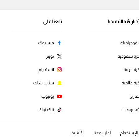
خبار & مالتيميديا
تابعنا على
نفوجرافيك
فيسبوك
رة سعودية
تويتر
رة عربية
انستجرام
رة عالمية
سناب شات
قارير
يوتيوب
يديوهات
تيك توك
لإستخدام
اعلن معنا
الأرشيف