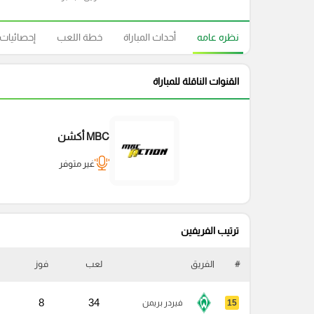
نظره عامه
أحداث المباراة
خطة اللعب
إحصائيات
القنوات الناقلة للمباراة
MBC أكشن
غير متوفر
ترتيب الفريفين
#
الفريق
لعب
فوز
8
34
15
فيردر بريمن