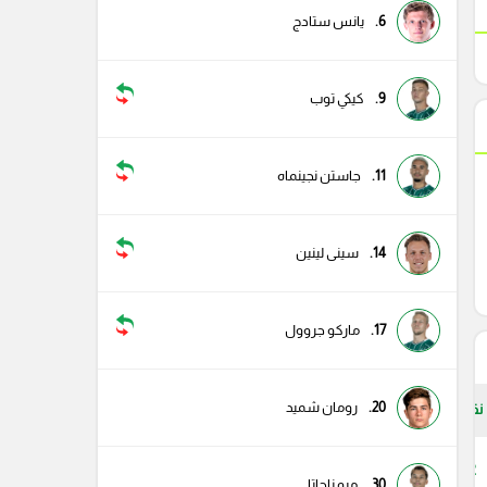
6.
يانس ستادج
9.
كيكي توب
11.
جاستن نجينماه
14.
سينى لينين
17.
ماركو جروول
20.
رومان شميد
نقاط
32
30.
ميو ناجاتا