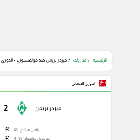
الرئيسية
مباريات
فيردر بريمن ضد فولفسبورغ - الدوري الأ
الدوري الألماني
2
فيردر بريمن
يانس ستادج ' 83
صامويل مبانجولا ' 90 +4