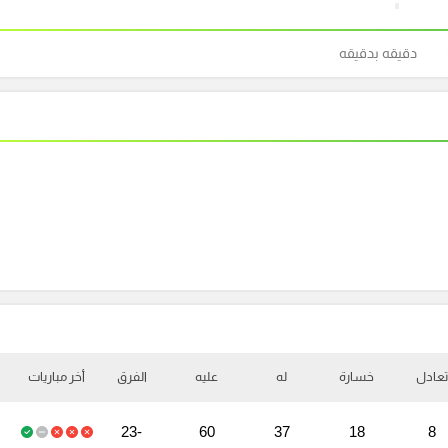
دقيقه بدقيقه
تعادل
خسارة
له
عليه
الفرق
أخر مباريات
-23
60
37
18
8