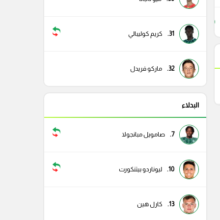
29
31.
كريم كوليبالي
32.
ماركو فريدل
البدلاء
7.
صامويل مبانجولا
10.
ليوناردو بيتنكورت
13.
كارل هين