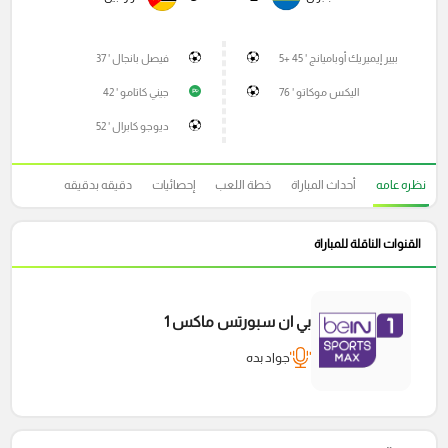
بيير إيميريك أوباميانج ' 45 +5
فيصل بانجال ' 37
اليكس موكاتو ' 76
جيني كاتامو ' 42
P
ديوجو كابرال ' 52
نظره عامه
أحداث المباراة
خطة اللعب
إحصائيات
دقيقه بدقيقه
القنوات الناقلة للمباراة
بي ان سبورتس ماكس 1
جواد بده