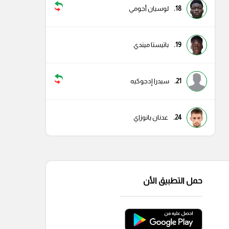
18.
لوسيان أجومي
19.
باتيستا ميندي
21.
سيدرا إدجوكيه
24.
عدنان يانوزاي
حمل التطبيق الأن