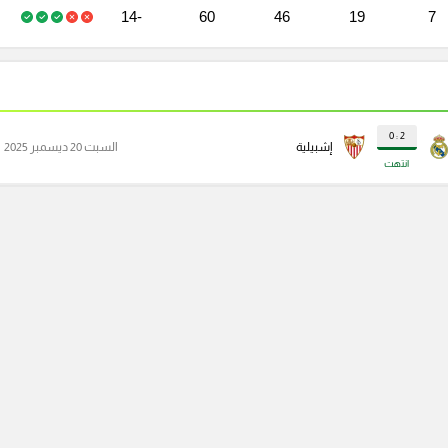
-14
60
46
19
7
2 : 0
إشبيلية
السبت 20 ديسمبر 2025
انتهت