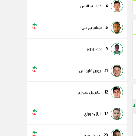
4.
كايك سالاس
6.
نيمانيا جودلي
9.
اكور ادامز
11.
روبن فارجاس
12.
جابرييل سوازو
نقاط
17.
نيال موباي
86
20.
جبريل سو