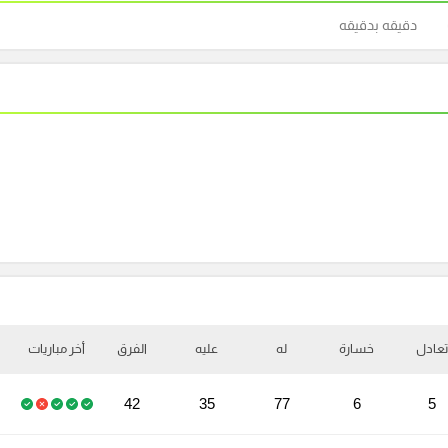
دقيقه بدقيقه
تعادل
خسارة
له
عليه
الفرق
أخر مباريات
42
35
77
6
5