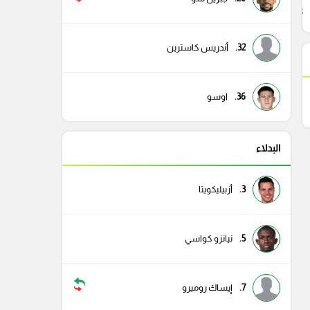
43
32.
أندريس كاسترين
36.
اوسو
البدلاء
3.
أزبيليكويتا
5.
نيانزو كواسي
7.
إيساك روميرو