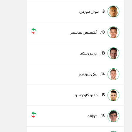
8.
خوان جوردن
10.
ألكسيس سانشيز
13.
اورجن نيلاند
14.
بيكي فيرنانديز
15.
فابيو كاردوسو
16.
خوانلو