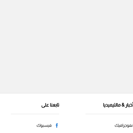
خبار & مالتيميديا
تابعنا على
نفوجرافيك
فيسبوك