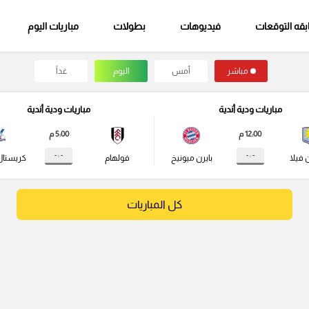
قه التوقعات
فيديوهات
بطولات
مباريات اليوم
مباشر
أمس
اليوم
غداً
مباريات ودية أندية
مباريات ودية أندية
12:00 م
5:00 م
- : -
- : -
 فيلا
بايرن ميونيخ
فولهام
كريستال
كل المباريات