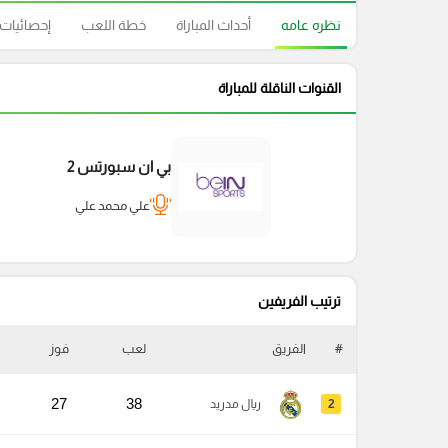
نظره عامه
أحداث المباراة
خطة اللعب
إحصائيات
القنوات الناقلة للمباراة
بي ان سبورتس 2
علي محمد علي
ترتيب الفريفين
#
الفريق
لعب
فوز
27
38
2
ريال مدريد