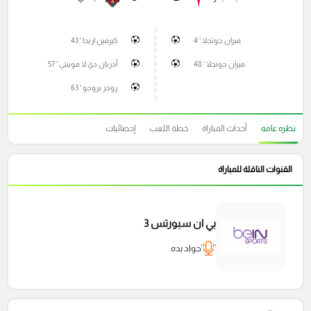
فيران جوتجلا ' 4
كيرفين اريجا ' 43
فيران جوتجلا ' 48
أدريان دي لا فوينتي ' 57
روجر بروجو ' 63
نظره عامه
أحداث المباراة
خطة اللعب
إحصائيات
القنوات الناقلة للمباراة
بي ان سبورتس 3
جواد بده