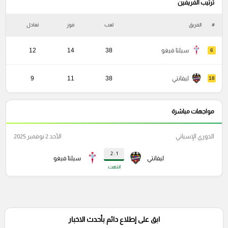
ترتيب الفريفين
#
الفريق
لعب
فوز
تعادل
خ
سيلتا فيغو
38
14
12
6
ليفانتي
38
11
9
18
مواجهات مباشرة
الدوري الإسباني
الأحد 2 نوفمبر 2025
1 : 2
ليفانتي
سيلتا فيغو
انتهت
ابق على إطلاع دائم بأحدث الاخبار