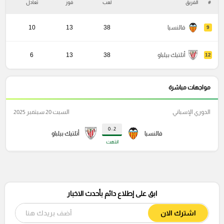
#
الفريق
لعب
فوز
تعادل
خ
فالنسيا
38
13
10
9
أتلتيك بيلباو
38
13
6
12
مواجهات مباشرة
الدوري الإسباني
السبت 20 سبتمبر 2025
2 : 0
فالنسيا
أتلتيك بيلباو
انتهت
ابق على إطلاع دائم بأحدث الاخبار
اشترك الان