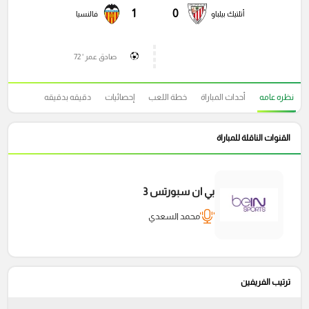
1
0
أتلتيك بيلباو
فالنسيا
صادق عمر ' 72
نظره عامه
أحداث المباراة
خطة اللعب
إحصائيات
دقيقه بدقيقه
القنوات الناقلة للمباراة
بي ان سبورتس 3
محمد السعدي
ترتيب الفريفين