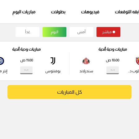
قه التوقعات
فيديوهات
بطولات
مباريات اليوم
مباشر
أمس
اليوم
غداً
مباريات ودية أندية
مباريات ودية أندية
10:00 ص
11:00 ص
- : -
- : -
راسينج كلوب دي لانس
سندرلاند
يوفنتوس
إنتر م
كل المباريات