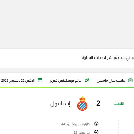
باني ، بث مباشر لاحداث المباراة
ملعب سان ماميس
ماتيو بوسكيتس فيرير
الاثنين 22 ديسمبر 2025
2
إسبانيول
انتهت
كارلوس روميرو ' 44
بير ميلا ' 52