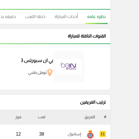
نظره عامه
أحداث المباراة
خطة اللعب
دقيقه بد
القنوات الناقلة للمباراة
بي ان سبورتس 3
نوفل باشي
ترتيب الفريفين
#
الفريق
لعب
فوز
12
38
11
إسبانيول