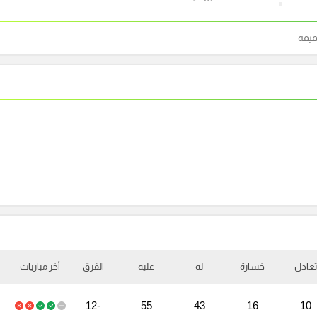
قيقه
تعادل
خسارة
له
عليه
الفرق
أخر مباريات
-12
55
43
16
10