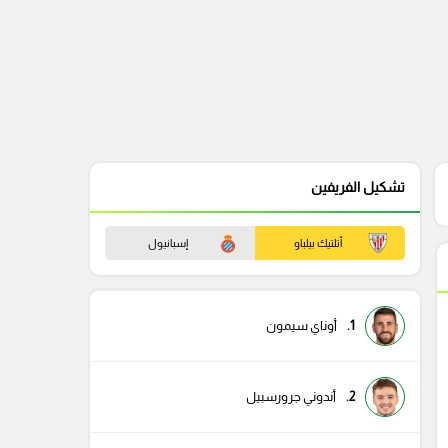
تشكيل الفريفين
أتلتيك بيلباو
إسبانيول
1.
أوناي سيمون
2.
أندوني جرورسبيل