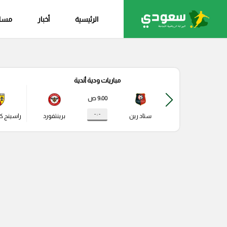
الرئيسية
أخبار
مساب
مباريات ودية أندية
9:00 ص
- : -
ستاد رين
برينتفورد