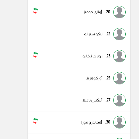
20.
أوناي جوميز
22.
نيكو سيرانو
23.
روبرت نافارو
25.
أوركو إيزيتا
27.
أليكس باديلا
30.
أليخاندرو مورا