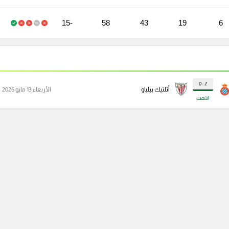
-15
58
43
19
6
2 : 0
أتلتيك بيلباو
الأربعاء 13 مايو 2026
انتهت