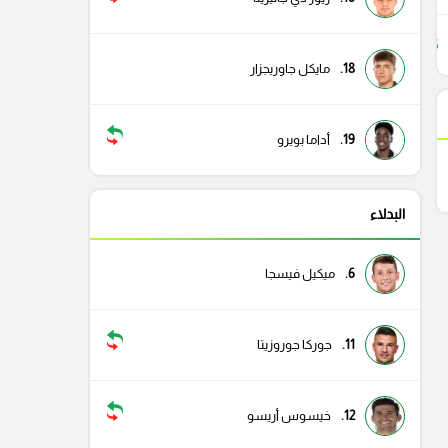
45
18.
مايكل جاوريجزار
19.
أداما بويرو
البدلاء
6.
ميكيل فيسجا
11.
جوركا جوروزيتا
12.
خيسوس أريسو