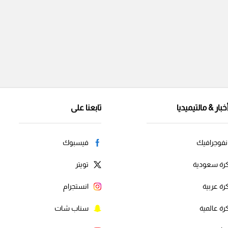
خبار & مالتيميديا
تابعنا على
نفوجرافيك
فيسبوك
رة سعودية
تويتر
رة عربية
انستجرام
رة عالمية
سناب شات