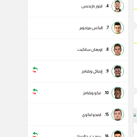
4.
ايتور باريديس
7.
اليكس بيرنجوير
8.
اويهان سانكيت
9.
إينياكي ويليامز
10.
نيكو ويليامز
15.
اينيجو ليكوي
نقاط
46
16.
ريوز دي جاليريتا