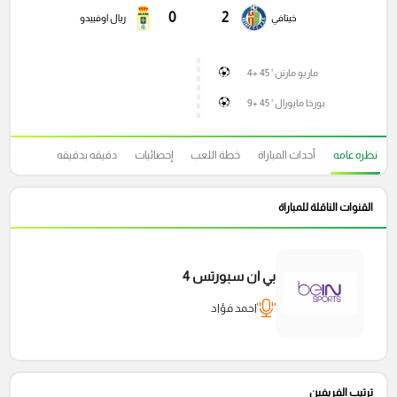
0
2
خيتافي
ريال اوفييدو
ماريو مارتن ' 45 +4
بورخا مايورال ' 45 +9
نظره عامه
أحداث المباراة
خطة اللعب
إحصائيات
دقيقه بدقيقه
القنوات الناقلة للمباراة
بي ان سبورتس 4
احمد فؤاد
ترتيب الفريفين