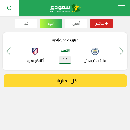
مباشر
أمس
اليوم
غداً
مباريات ودية أندية
انتهت
3 : 1
مانشستر سيتي
أتلتيكو مدريد
كل المباريات