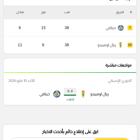
#
الفريق
لعب
فوز
تعادل
خ
خيتافي
38
15
6
7
ريال اوفييدو
38
6
11
20
مواجهات مباشرة
الدوري الإسباني
الأحد 10 مايو 2026
0 : 0
ريال اوفييدو
خيتافي
انتهت
ابق على إطلاع دائم بأحدث الاخبار