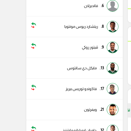
6.
فانديرلان
8.
ريتشارد ريوس مونتويا
9.
ڤيتور روكي
13.
مايكل دي سانتوس
17.
فاكوندو توريس بيريز
21.
ويفرتون
نقاط
5
32.
داميان إيميليانو مارتينيز