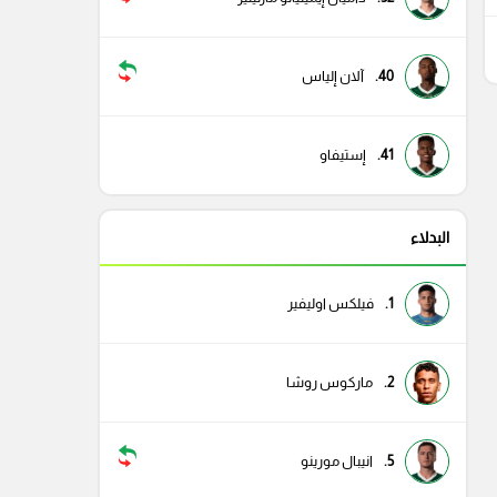
6
40.
آلان إلياس
41.
إستيفاو
البدلاء
1.
فيلكس اوليفير
2.
ماركوس روشا
5.
انيبال مورينو