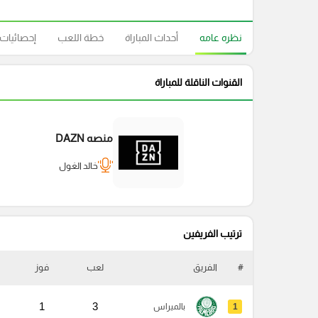
نظره عامه
أحداث المباراة
خطة اللعب
إحصائيات
القنوات الناقلة للمباراة
منصه DAZN
خالد الغول
ترتيب الفريفين
#
الفريق
لعب
فوز
1
3
1
بالميراس