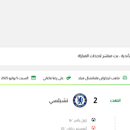
دية ، بث مباشر لاحداث المباراة
ملعب لينكولن فاينانشال فيلد
على رضا فاغاني
السبت 5 يوليو 2025
2
تشيلسي
انتهت
كول بالمر ' 16
أغوستين جاياي ' 83