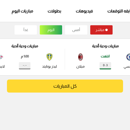
قه التوقعات
فيديوهات
بطولات
مباريات اليوم
مباشر
أمس
اليوم
غداً
مباريات ودية أندية
مباريات ودية أندية
انتهت
1:00 م
- : -
3 : 0
لسي
ميلان
ليدز يونايتد
لايب
كل المباريات