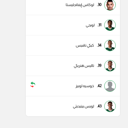
30.
لوكاس إيفانجليستا
31.
لويجي
34.
كيكي نافيس
39.
تاليس هنريكي
42.
خوسيه لوبيز
43.
لويس بينيديتي