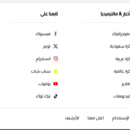
خبار & مالتيميديا
تابعنا على
نفوجرافيك
فيسبوك
رة سعودية
تويتر
رة عربية
انستجرام
رة عالمية
سناب شات
قارير
يوتيوب
يديوهات
تيك توك
لإستخدام
اعلن معنا
الأرشيف