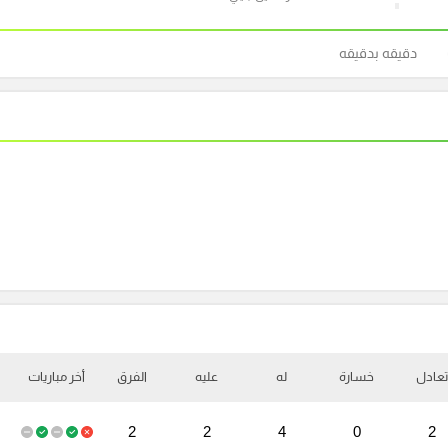
دقيقه بدقيقه
تعادل
خسارة
له
عليه
الفرق
أخر مباريات
2
2
4
0
2