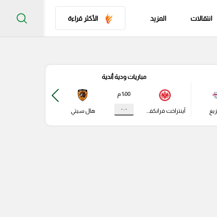
انتقالات
المزيد
الأكثر قراءة
مباريات ودية أندية
مباري
1:00 م
- : -
زيغ
آينتراخت فرانكفورت
هال سيتي
باير ليفركوزن