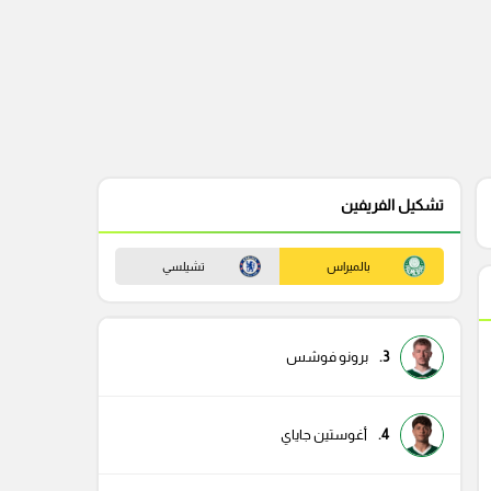
تشكيل الفريفين
بالميراس
تشيلسي
3.
برونو فوشس
4.
أغوستين جاياي