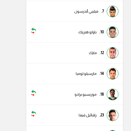
7.
فيليبي أندرسون
10.
باولو هنريك
12.
مايك
14.
مارسيلو لومبا
18.
موريسيو برادو
23.
رافائيل فيغا