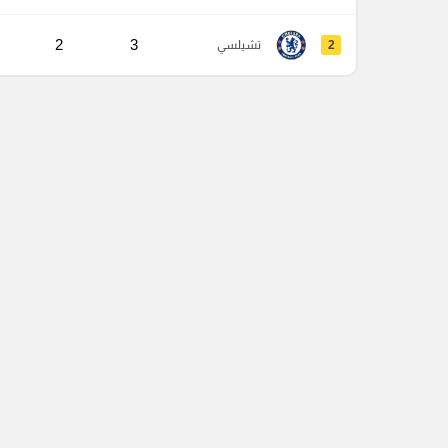
2
3
2
تشيلسي