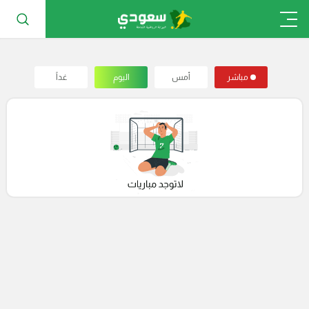
مباشر
أمس
اليوم
غداً