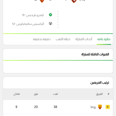
لياندرو باريديس ' 18
P
أليكسيس ساليمايكيرس ' 53
نظره عامه
أحداث المباراة
خطة اللعب
دقيقه بدقيقه
القنوات الناقلة للمباراة
ترتيب الفريفين
#
الفريق
لعب
فوز
تعادل
خ
روما
38
20
9
5