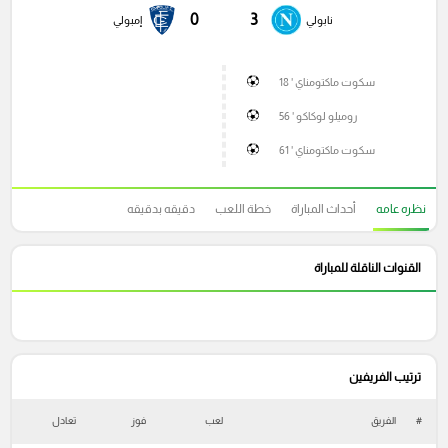
0
3
نابولي
إمبولي
سكوت ماكتومناي ' 18
روميلو لوكاكو ' 56
سكوت ماكتومناي ' 61
نظره عامه
أحداث المباراة
خطة اللعب
دقيقه بدقيقه
القنوات الناقلة للمباراة
ترتيب الفريفين
#
الفريق
لعب
فوز
تعادل
خ