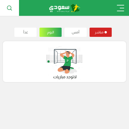
مباشر
أمس
اليوم
غداً