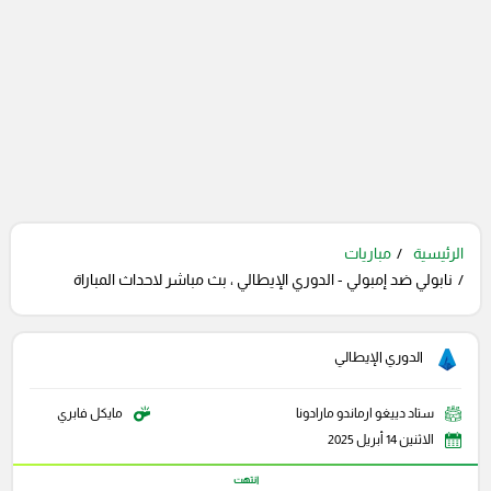
الرئيسية
مباريات
نابولي ضد إمبولي - الدوري الإيطالي ، بث مباشر لاحداث المباراة
الدوري الإيطالي
ستاد دييغو ارماندو مارادونا
مايكل فابري
الاثنين 14 أبريل 2025
انتهت