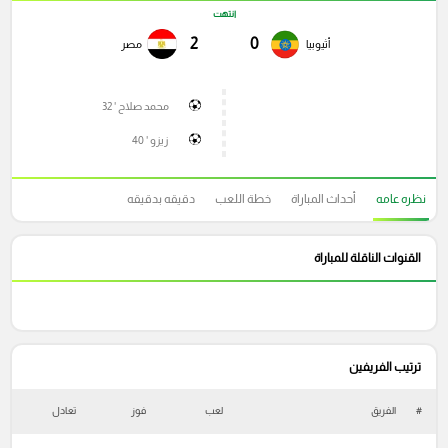
انتهت
2
0
أثيوبيا
مصر
محمد صلاح ' 32
زيزو ' 40
نظره عامه
أحداث المباراة
خطة اللعب
دقيقه بدقيقه
القنوات الناقلة للمباراة
ترتيب الفريفين
#
الفريق
لعب
فوز
تعادل
خ