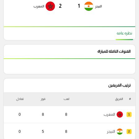
2
1
النيجر
المغرب
نظره عامه
القنوات الناقلة للمباراة
ترتيب الفريفين
#
الفريق
لعب
فوز
تعادل
خ
المغرب
8
8
0
1
النيجر
8
5
0
2