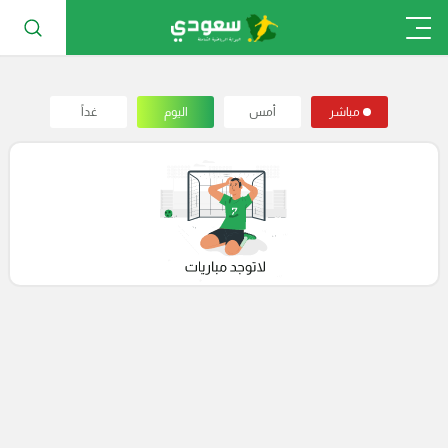
مباشر
أمس
اليوم
غداً