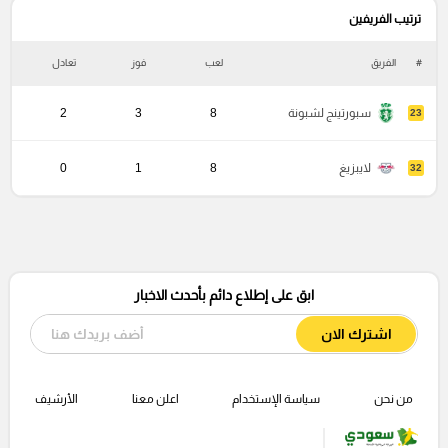
ترتيب الفريفين
#
الفريق
لعب
فوز
تعادل
خ
سبورتينج لشبونة
8
3
2
23
لايبزيغ
8
1
0
32
ابق على إطلاع دائم بأحدث الاخبار
اشترك الان
من نحن
سياسة الإستخدام
اعلن معنا
الأرشيف