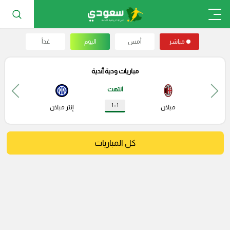
مباشر
أمس
اليوم
غداً
مباريات ودية أندية
انتهت
1 : 1
ميلان
إنتر ميلان
كل المباريات