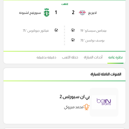
انتهت
1
2
لايبزيغ
سبورتينج لشبونة
بينجامين سيسكو ' 19
فيكتور جيوكيرس ' 75
يوسف بولسن ' 78
نظره عامه
أحداث المباراة
خطة اللعب
دقيقه بدقيقه
القنوات الناقلة للمباراة
بي ان سبورتس 2
محمد مبروكي