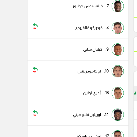
7.
فينيسيوس جونيور
8.
فيدريكو فالفيردى
9.
كيليان مبابي
10.
لوكا مودريتش
13.
أندري لونين
نقاط
15
14.
اوريلين تشواميني
15
17.
لوكاس فاسكيز