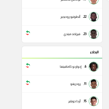
22.
أنطونيو روديجير
23.
فيرلاند ميندي
البدلاء
6.
إدواردو كامافينغا
11.
رودريغو
15.
أردا جويلير