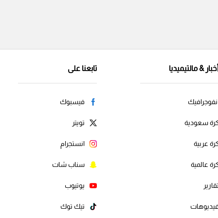
خبار & مالتيميديا
تابعنا على
نفوجرافيك
فيسبوك
رة سعودية
تويتر
رة عربية
انستجرام
رة عالمية
سناب شات
قارير
يوتيوب
يديوهات
تيك توك