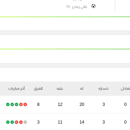
تياني ريندرز ' 73
تعادل
خسارة
له
عليه
الفرق
أخر مباريات
8
12
20
3
0
3
11
14
3
0