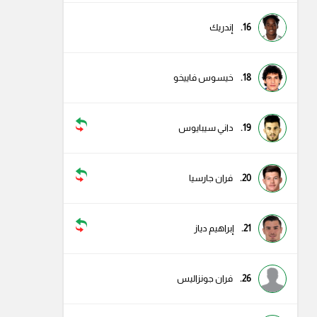
16.
إندريك
18.
خيسوس فاييخو
19.
داني سيبايوس
20.
فران جارسيا
21.
إبراهيم دياز
26.
فران جونزاليس