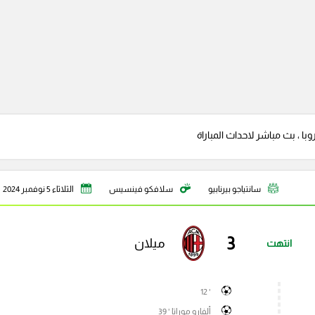
با ، بث مباشر لاحداث المباراة
سانتياجو بيرنابيو
سلافكو فينسيس
الثلاثاء 5 نوفمبر 2024
3
ميلان
انتهت
' 12
ألفارو موراتا ' 39