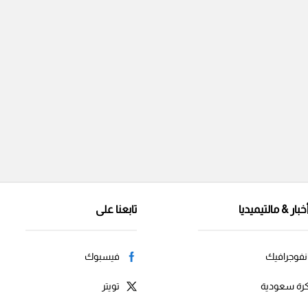
خبار & مالتيميديا
تابعنا على
نفوجرافيك
فيسبوك
رة سعودية
تويتر