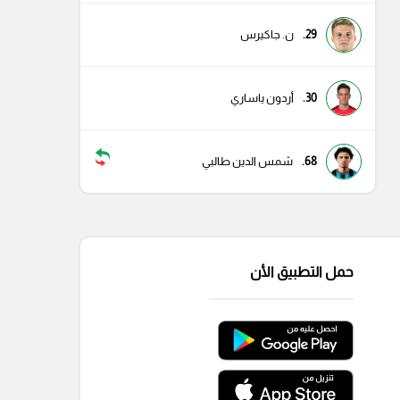
29.
ن. جاكيرس
30.
أردون ياساري
68.
شمس الدين طالبي
حمل التطبيق الأن