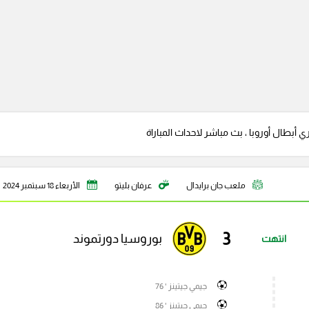
أبطال أوروبا ، بث مباشر لاحداث المباراة
ملعب جان برايدال
عرفان بليتو
الأربعاء 18 سبتمبر 2024
3
بوروسيا دورتموند
انتهت
جيمي جيتينز ' 76
جيمي جيتينز ' 86