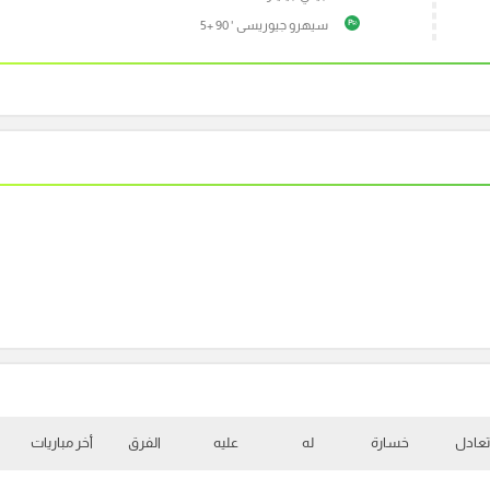
سيهرو جيوريسى ' 90 +5
P
تعادل
خسارة
له
عليه
الفرق
أخر مباريات