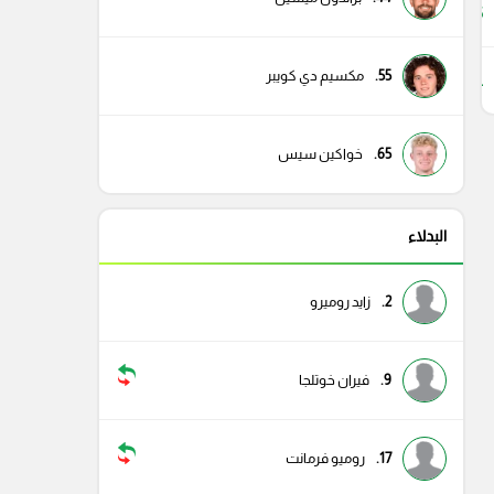
15
55.
مكسيم دي كويبر
11
65.
خواكين سيس
البدلاء
2.
زايد روميرو
9.
فيران خوتلجا
17.
روميو فرمانت