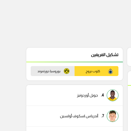
تشكيل الفريفين
كلوب بروج
بوروسيا دورتموند
4.
جويل أوردونيز
7.
أندرياس اسكوف أولسين