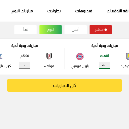
قه التوقعات
فيديوهات
بطولات
مباريات اليوم
مباشر
أمس
اليوم
غداً
مباريات ودية أندية
مباريات ودية أندية
انتهت
5:00 م
- : -
1 : 2
 فيلا
بايرن ميونيخ
فولهام
كريستال
كل المباريات