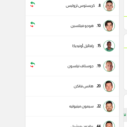
8.
كريستوس تزوليس
10.
هوجو فيتلسين
15.
رافائيل أونيديكا
19.
جوستاف نيلسون
20.
هانس فانكن
22.
سيمون مينيوليه
نقاط
44.
براندون ميشيل