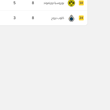
5
8
10
بوروسيا دورتموند
3
8
24
كلوب بروج