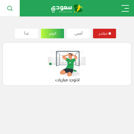
مباشر
أمس
اليوم
غداً