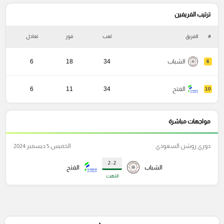
ترتيب الفريفين
#
الفريق
لعب
فوز
تعادل
خ
الشباب
34
18
6
6
الفتح
34
11
6
10
مواجهات مباشرة
دوري روشن السعودي
الخميس 5 ديسمبر 2024
2 : 2
الشباب
الفتح
انتهت