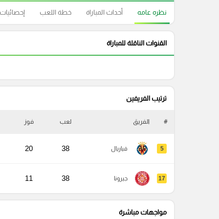
نظره عامه
أحداث المباراة
خطة اللعب
إحصائيات
القنوات الناقلة للمباراة
ترتيب الفريفين
#
الفريق
لعب
فوز
20
38
5
فياريال
11
38
17
جيرونا
مواجهات مباشرة