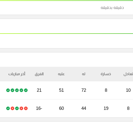
دقيقه بدقيقه
تعادل
خسارة
له
عليه
الفرق
أخر مباريات
21
51
72
8
10
-16
60
44
19
8