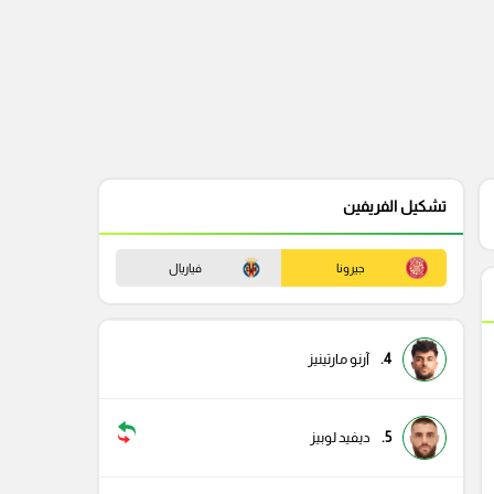
تشكيل الفريفين
جيرونا
فياريال
4.
آرنو مارتينيز
5.
ديفيد لوبيز