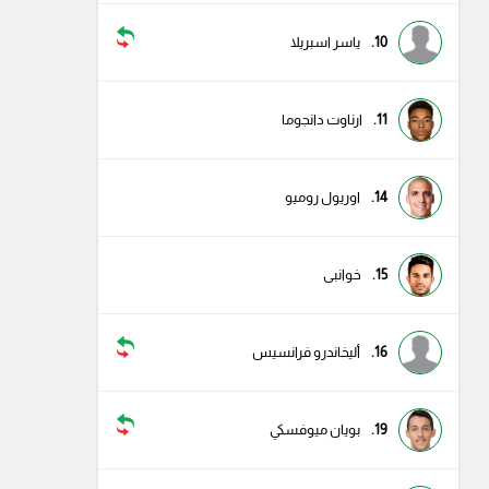
10.
ياسر اسبريلا
11.
ارناوت دانجوما
14.
اوريول روميو
15.
خوانبى
16.
أليخاندرو فرانسيس
19.
بويان ميوفسكي