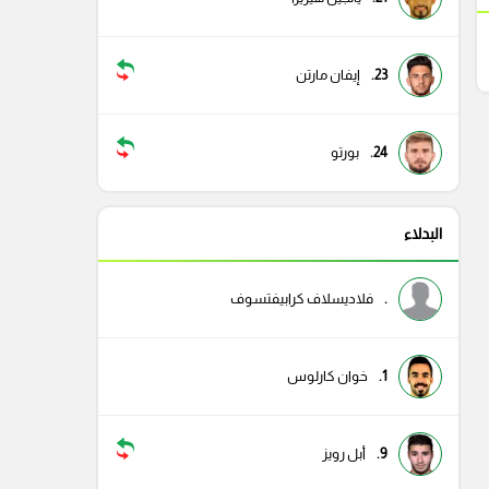
23.
إيفان مارتن
24.
بورتو
البدلاء
.
فلاديسلاف كرابيفتسوف
1.
خوان كارلوس
9.
أبل رويز