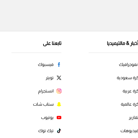
خبار & مالتيميديا
تابعنا على
نفوجرافيك
فيسبوك
رة سعودية
تويتر
رة عربية
انستجرام
رة عالمية
سناب شات
قارير
يوتيوب
يديوهات
تيك توك