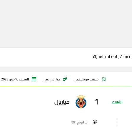
ث مباشر لاحداث المباراة
ملعب مونتيليفي
دياز دي ميرا
السبت 10 مايو 2025
1
فياريال
انتهت
ايتا ايونج ' 89