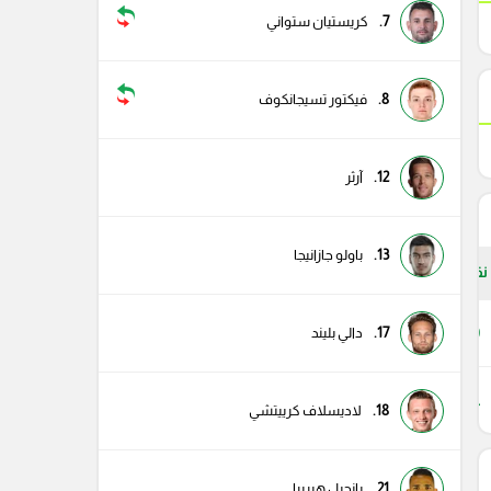
7.
كريستيان ستواني
8.
فيكتور تسيجانكوف
12.
آرثر
13.
باولو جازانيجا
نقاط
70
17.
دالي بليند
41
18.
لاديسلاف كرييتشي
21.
يانجيل هيريرا