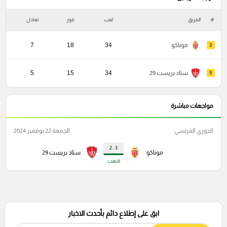
#
الفريق
لعب
فوز
تعادل
خ
موناكو
34
18
7
3
ستاد بريست 29
34
15
5
9
مواجهات مباشرة
الدوري الفرنسي
الجمعة 22 نوفمبر 2024
3 : 2
موناكو
ستاد بريست 29
انتهت
ابق على إطلاع دائم بأحدث الاخبار