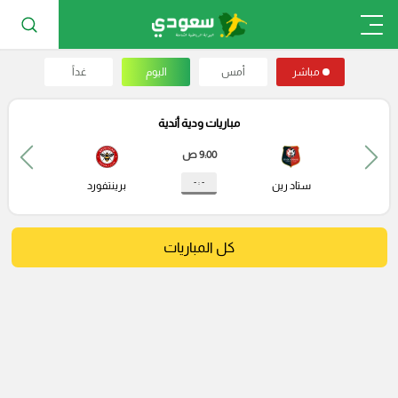
مباشر
أمس
اليوم
غداً
مباريات ودية أندية
9:00 ص
- : -
ستاد رين
برينتفورد
كل المباريات