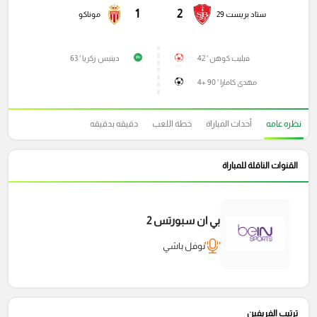
1
2
ستاد بريست 29
موناكو
فيليب كوهن ' 42
دينيس زكريا ' 63
P
مهدى كامارا ' 90 +4
نظره عامه
أحداث المباراة
خطة اللعب
دقيقه بدقيقه
القنوات الناقلة للمباراة
بي ان سبورتس 2
نوفل باشي
ترتيب الفريفين