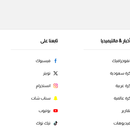
خبار & مالتيميديا
تابعنا على
نفوجرافيك
فيسبوك
رة سعودية
تويتر
رة عربية
انستجرام
رة عالمية
سناب شات
قارير
يوتيوب
يديوهات
تيك توك