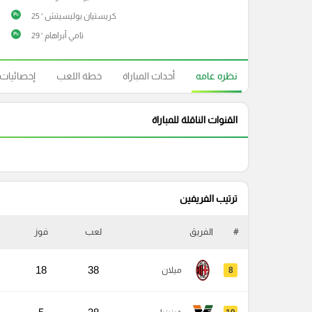
كريستيان بوليسيتش ' 25
P
تامي أبراهام ' 29
P
نظره عامه
أحداث المباراة
خطة اللعب
إحصائيات
القنوات الناقلة للمباراة
ترتيب الفريفين
#
الفريق
لعب
فوز
18
38
8
ميلان