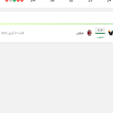
-24
56
32
19
14
0 : 2
ميلان
الأحد 27 أبريل 2025
انتهت