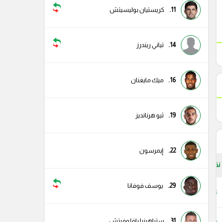
11.
كريستيان بوليسيتش
14.
تياني ريندرز
16.
ميك مايغنان
19.
ثيو هرنانديز
22.
إيمرسون
نقاط
29.
يوسف فوفانا
63
31.
ستراهينيا بافلوفيتش