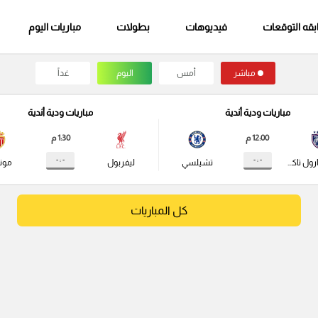
قه التوقعات
فيديوهات
بطولات
مباريات اليوم
مباشر
أمس
اليوم
غداً
مباريات ودية أندية
مباريات ودية أندية
12:00 م
1:30 م
- : -
- : -
جوهور دارول تاكزيم
تشيلسي
ليفربول
مونا
كل المباريات