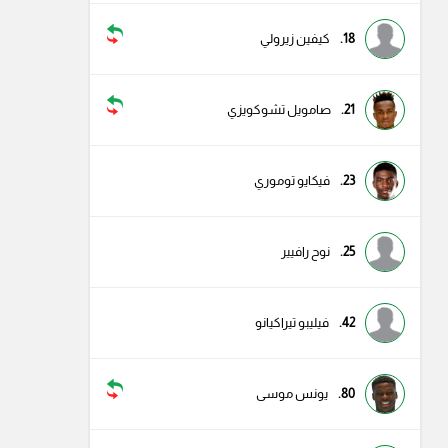
18.
كيفين زيرولي
21.
صامويل تشوكويزي
23.
فيكايو توموري
25.
نوح رافيير
42.
فيليبو تيراكيانو
80.
يونس موسى