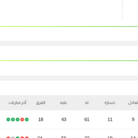
تعادل
خسارة
له
عليه
الفرق
أخر مباريات
18
43
61
11
9