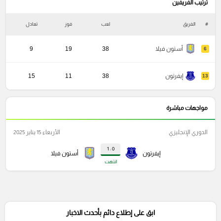
ترتيب الفريفين
#
الفريق
لعب
فوز
تعادل
خ
أستون فيلا
38
19
9
6
إيفرتون
38
11
15
13
مواجهات مباشرة
الدوري الإنجليزي
الأربعاء 15 يناير 2025
0 : 1
إيفرتون
أستون فيلا
انتهت
ابق على إطلاع دائم بأحدث الاخبار