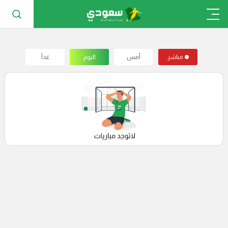
مباشر
أمس
اليوم
غداً