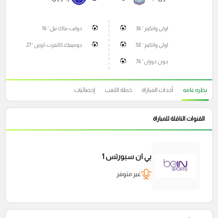
اولي واتكينز ' 36
دوايت ماك نيل ' 16
اولي واتكينز ' 58
دومينيك كالفرت-لوين ' 27
جون دوران ' 76
نظره عامه
أحداث المباراة
خطة اللعب
إحصائيات
القنوات الناقلة للمباراة
بي ان سبورتس 1
غير متوفر