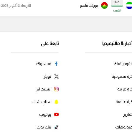
0 : 1
بوركينا فاسو
الأربعاء 8 أكتوبر 2025
انتهت
خبار & مالتيميديا
تابعنا على
نفوجرافيك
فيسبوك
رة سعودية
تويتر
رة عربية
انستجرام
رة عالمية
سناب شات
قارير
يوتيوب
يديوهات
تيك توك