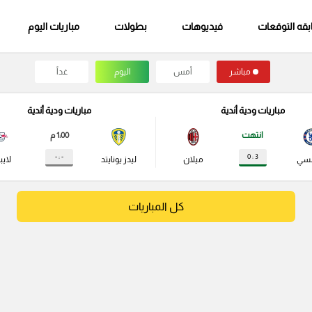
قه التوقعات
فيديوهات
بطولات
مباريات اليوم
مباشر
أمس
اليوم
غداً
مباريات ودية أندية
مباريات ودية أندية
انتهت
1:00 م
- : -
3 : 0
لسي
ميلان
ليدز يونايتد
لايب
كل المباريات