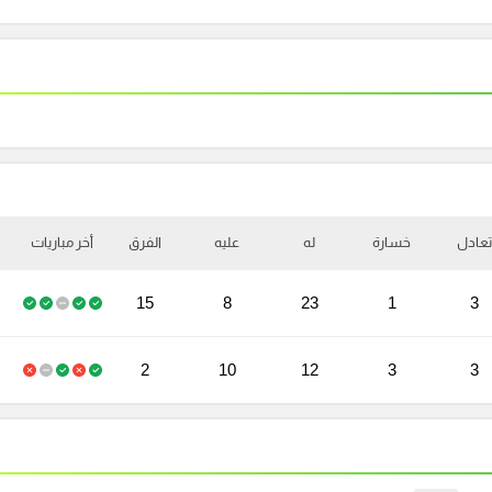
تعادل
خسارة
له
عليه
الفرق
أخر مباريات
15
8
23
1
3
2
10
12
3
3