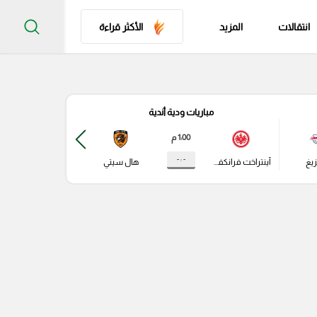
انتقالات
المزيد
الأكثر قراءة
مباريات ودية أندية
مباري
1:00 م
- : -
زيغ
آينتراخت فرانكفورت
هال سيتي
باير ليفركوزن