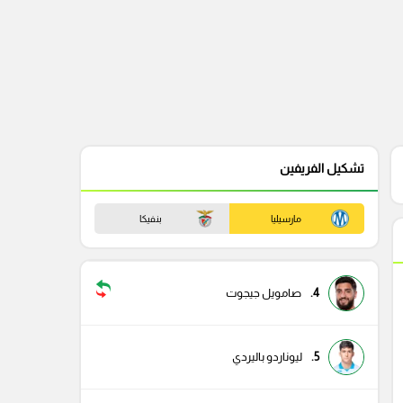
تشكيل الفريفين
مارسيليا
بنفيكا
4.
صامويل جيجوت
5.
ليوناردو باليردي