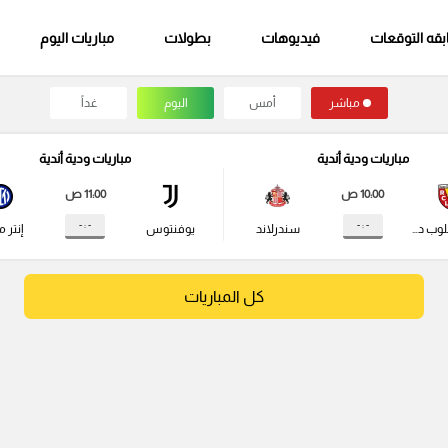
قه التوقعات
فيديوهات
بطولات
مباريات اليوم
مباشر
أمس
اليوم
غداً
مباريات ودية أندية
مباريات ودية أندية
10:00 ص
11:00 ص
- : -
- : -
راسينج كلوب دي لانس
سندرلاند
يوفنتوس
إنتر م
كل المباريات