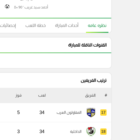
أحمد سيد غريب ' 90 +8
نظره عامه
أحداث المباراة
خطة اللعب
إحصائيات
القنوات الناقلة للمباراة
ترتيب الفريفين
#
الفريق
لعب
فوز
5
34
17
المقاولون العرب
3
34
18
الداخلية