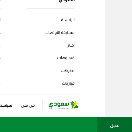
الرئيسية
ا
مسابقة التوقعات
ك
أخبار
ك
فيديوهات
ك
بطولات
ت
مباريات
ف
من نحن
سياسة ا
عاجل