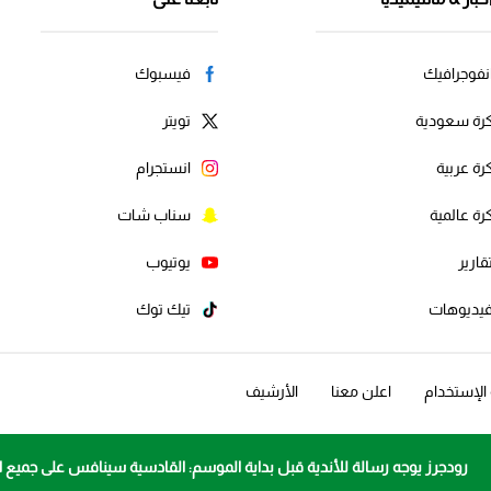
نفوجرافيك
فيسبوك
رة سعودية
تويتر
رة عربية
انستجرام
رة عالمية
سناب شات
قارير
يوتيوب
يديوهات
تيك توك
لإستخدام
اعلن معنا
الأرشيف
رودجرز يوجه رسالة للأندية قبل بداية الموسم: القادسية سينافس على جميع ا