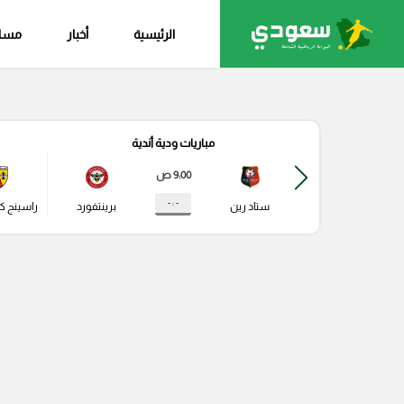
الرئيسية
أخبار
مساب
مباريات ودية أندية
9:00 ص
- : -
ستاد رين
برينتفورد