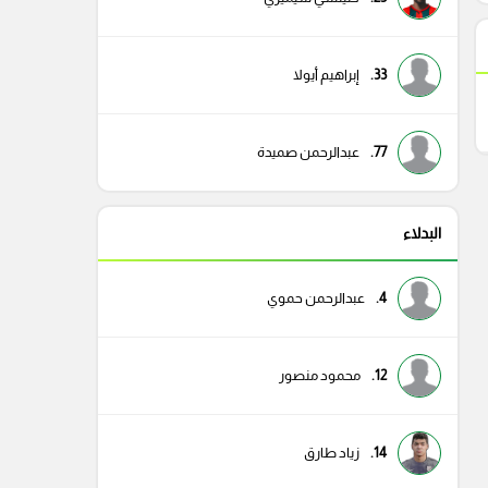
33.
إبراهيم أيولا
77.
عبدالرحمن صميدة
البدلاء
4.
عبدالرحمن حموي
12.
محمود منصور
14.
زياد طارق