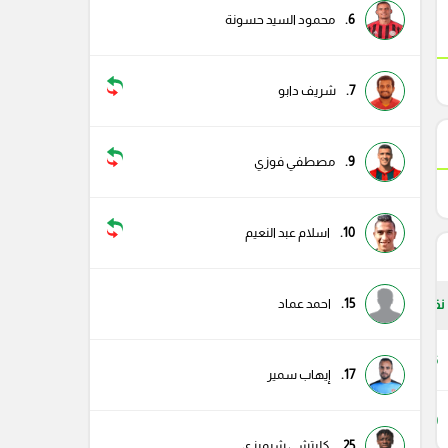
6.
محمود السيد حسونة
7.
شريف دابو
9.
مصطفي فوزي
10.
اسلام عبد النعيم
15.
احمد عماد
نقاط
26
17.
إيهاب سمير
20
25.
كليتشي شيميزي