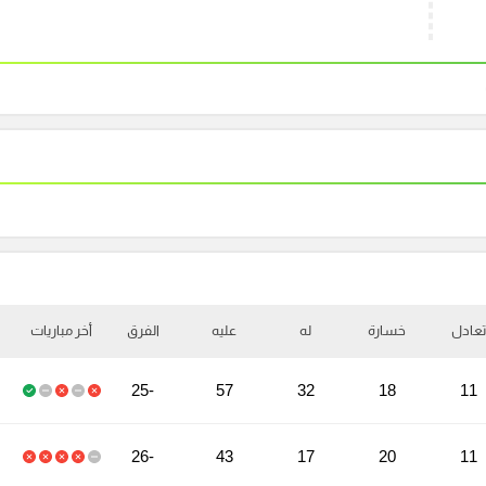
تعادل
خسارة
له
عليه
الفرق
أخر مباريات
-25
57
32
18
11
-26
43
17
20
11