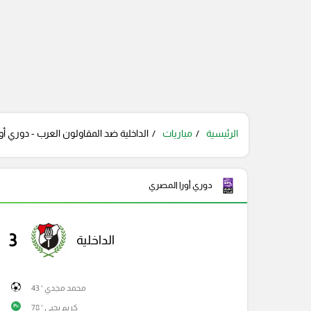
الرئيسية
مباريات
الداخلية ضد المقاولون العرب - دوري أور
دوري أورا المصري
3
الداخلية
محمد مجدي ' 43
كريم يحيى ' 78
P