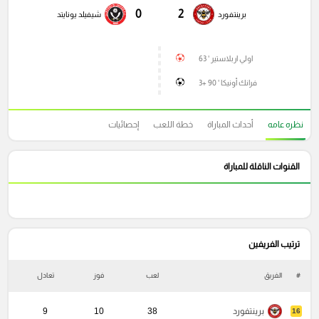
0
2
برينتفورد
شيفيلد يونايتد
اولي اربلاستير ' 63
فرانك أونيكا ' 90 +3
نظره عامه
أحداث المباراة
خطة اللعب
إحصائيات
القنوات الناقلة للمباراة
ترتيب الفريفين
#
الفريق
لعب
فوز
تعادل
خ
برينتفورد
38
10
9
16