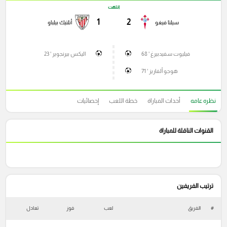
انتهت
1
2
سيلتا فيغو
أتلتيك بيلباو
فيليوت سفيدبيرغ ' 68
اليكس بيرنجوير ' 23
هوجو ألفاريز ' 71
نظره عامه
أحداث المباراة
خطة اللعب
إحصائيات
القنوات الناقلة للمباراة
ترتيب الفريفين
#
الفريق
لعب
فوز
تعادل
خ