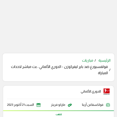
الرئيسية
مباريات
فولفسبورغ ضد باير ليفركوزن - الدوري الألماني ، بث مباشر لاحداث
المباراة
الدوري الألماني
فولكسفاغن أرينا
ماركو فريتز
السبت 21 أكتوبر 2023
انتهت