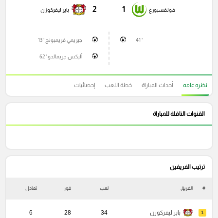
2
1
فولفسبورغ
باير ليفركوزن
' 41
جيريمي فريمبونج ' 13
أليكس جريمالدو ' 62
نظره عامه
أحداث المباراة
خطة اللعب
إحصائيات
القنوات الناقلة للمباراة
ترتيب الفريفين
#
الفريق
لعب
فوز
تعادل
خ
باير ليفركوزن
34
28
6
1