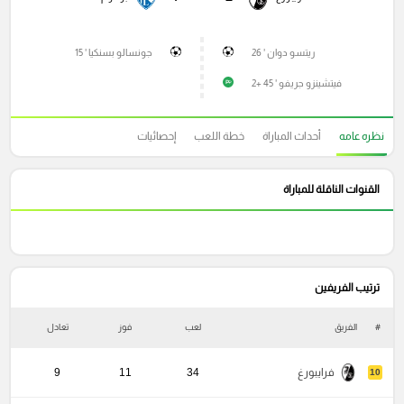
ريتسو دوان ' 26
جونسالو بسنكيا ' 15
فيتشينزو جريفو ' 45 +2
P
نظره عامه
أحداث المباراة
خطة اللعب
إحصائيات
القنوات الناقلة للمباراة
ترتيب الفريفين
#
الفريق
لعب
فوز
تعادل
خ
فرايبورغ
34
11
9
10