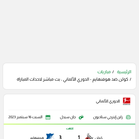
الرئيسية
مباريات
كولن ضد هوفنهايم - الدوري الألماني ، بث مباشر لاحداث المباراة
الدوري الألماني
راين إينرجي ستاديون
جان سيدل
السبت 16 سبتمبر 2023
انتهت
3
1
كولن
هوفنهايم