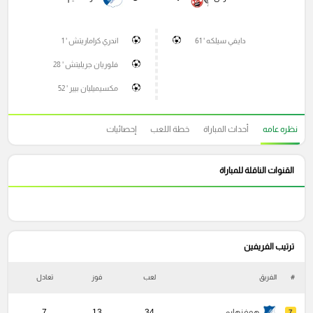
دايفي سيلكه ' 61
اندري كراماريتش ' 1
فلوريان جريليتش ' 28
مكسيميليان بيير ' 52
نظره عامه
أحداث المباراة
خطة اللعب
إحصائيات
القنوات الناقلة للمباراة
ترتيب الفريفين
#
الفريق
لعب
فوز
تعادل
خ
هوفنهايم
34
13
7
7