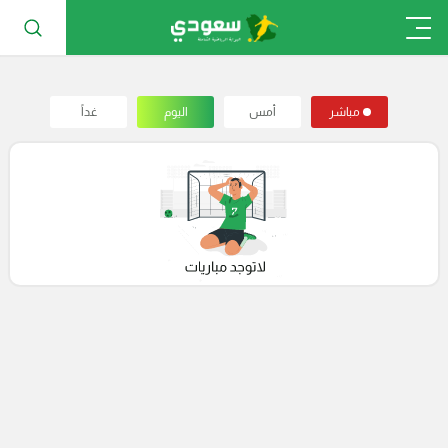
مباشر
أمس
اليوم
غداً