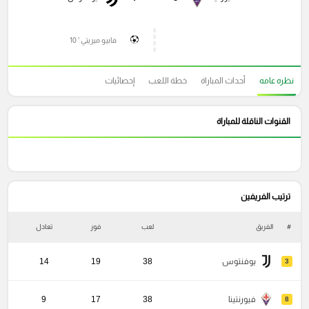
فابيو ميريتي ' 10
نظره عامه
أحداث المباراة
خطة اللعب
إحصائيات
القنوات الناقلة للمباراة
ترتيب الفريفين
#
الفريق
لعب
فوز
تعادل
خ
يوفنتوس
38
19
14
3
فيورنتينا
38
17
9
8