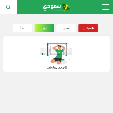
مباشر
أمس
اليوم
غداً