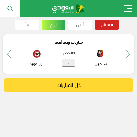
مباشر
أمس
اليوم
غداً
مباريات ودية أندية
9:00 ص
- : -
ستاد رين
برينتفورد
كل المباريات