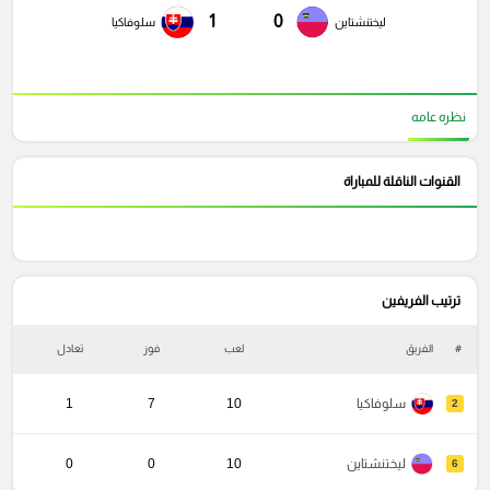
1
0
ليختنشتاين
سلوفاكيا
نظره عامه
القنوات الناقلة للمباراة
ترتيب الفريفين
#
الفريق
لعب
فوز
تعادل
خ
سلوفاكيا
10
7
1
2
ليختنشتاين
10
0
0
6