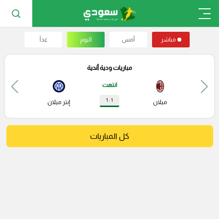
مباشر
أمس
اليوم
غداً
مباريات ودية أندية
انتهت
1 : 1
ميلان
إنتر ميلان
كل المباريات