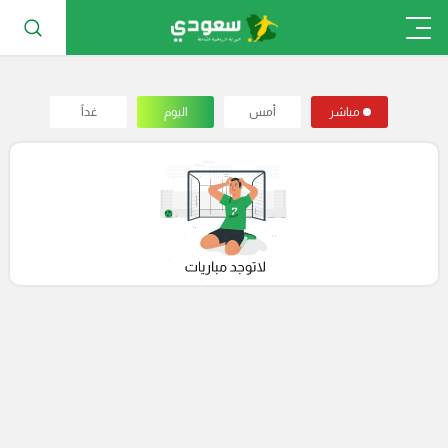
مباشر
أمس
اليوم
غداً