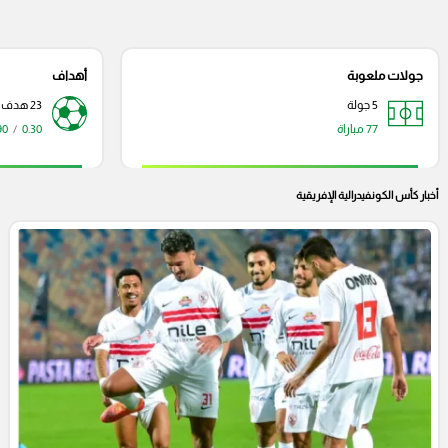
جولات ملعوبة
أهداف
5 جولة
23 هدف
77 مباراة
0.30
/
90 دقي
أخبار كأس الكونفيدرالية الإفريقية