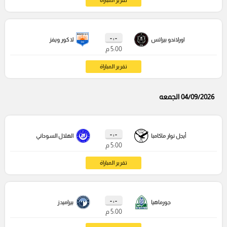
- : -
اورلاندو بيراتس
لا كور ويفز
5:00 م
تقرير المباراة
04/09/2026 الجمعه
- : -
أيجل نوار ماكامبا
الهلال السوداني
5:00 م
تقرير المباراة
- : -
جورماهيا
بيراميدز
5:00 م