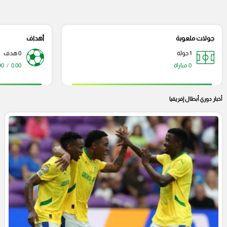
جولات ملعوبة
أهداف
1 جولة
0 هدف
0 مباراة
0.00
/
90 دقي
أخبار دوري أبطال إفريقيا