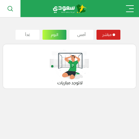
مباشر
أمس
اليوم
غداً