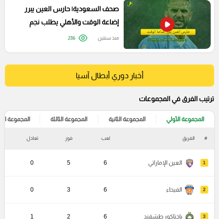
صحف السعودية| حارس العين يبرر
إضاعة الوقت والأهلي يطلب نجم
سيتي
منذ سنتين
286
أخبار دوري أبطال آسيا
ترتيب الفرق في المجموعات
المجموعة الأولي
المجموعة الثانية
المجموعة الثالثة
المجموعة الرا
#
الفريق
لعب
فوز
تعادل
خ
العين الإماراتي
6
5
0
1
الفيحاء
6
3
0
2
باختاكور طشقند
6
2
1
3