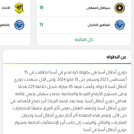
18
سيباهان اصفهان
الاتحاد
13
نافباهور نامانجان
نافباهور
كل القائمة
عن البطوله
دوري أبطال آسيا هي بطولة كرة قدم في آسيا انطلقت في 15
أغسطس 2023 وتستمر حتى 18 مايو 2024. وحتى الآن، شهدت دوري
أبطال آسيا 6 جولة، ولُعبت فيها 85 مباراة، سُجل خلالها 229 هدفًا.
وعلى مستوى الأرقام الفردية والجماعية، يتصدر سفيان رحيمي قائمة
هدافي دوري أبطال آسيا، بينما يعد محمد البريك أبرز صناع الأهداف في
دوري أبطال آسيا، ويُصنف الهلال ضمن أكثر الفرق تحقيقًا للانتصارات
حتى الآن. وتوفر هذه الصفحة آخر أخبار دوري أبطال آسيا، وجدول
المباريات، والنتائج، والترتيب، إلى جانب أبرز الإحصائيات الخاصة بمشوار
دوري أبطال آسيا في آسيا.