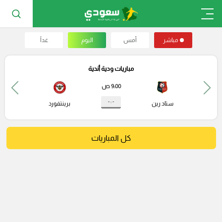
مباشر
أمس
اليوم
غداً
مباريات ودية أندية
9:00 ص
- : -
ستاد رين
برينتفورد
كل المباريات