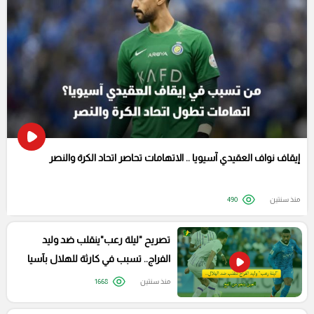
إيقاف نواف العقيدي آسيويا .. الاتهامات تحاصر اتحاد الكرة والنصر
منذ سنتين
490
تصريح "ليلة رعب"ينقلب ضد وليد
الفراج.. تسبب في كارثة للهلال بآسيا
منذ سنتين
1668