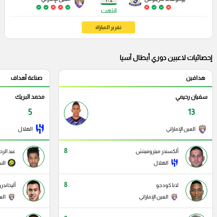
2 : 1
انتهت
تقرير المباراة
إحصائيات لاعبين دوري أبطال آسيا
هدافين
صناعة أهداف
سفيان رحيمي
محمد البريك
5
13
العين الإماراتي
الهلال
8
ألكسندر ميتروفيتش
عبد الر
الهلال
الن
8
لابا كودجو
أليخاندر
العين الإماراتي
الع