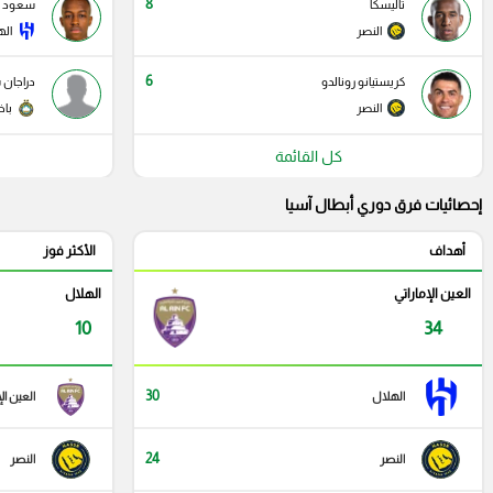
8
تاليسكا
سعود عب
النصر
اله
6
كريستيانو رونالدو
دراجان 
النصر
باخ
كل القائمة
إحصائيات فرق دوري أبطال آسيا
أهداف
الأكثر فوز
العين الإماراتي
الهلال
10
34
30
الهلال
العين ال
24
النصر
النصر