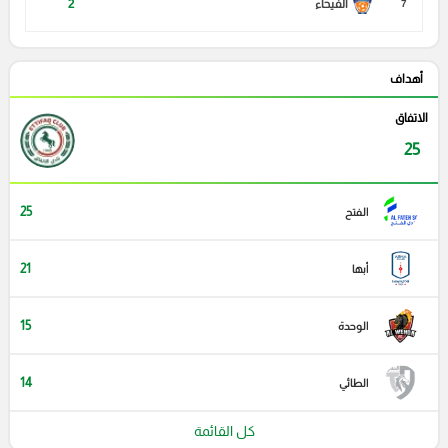
الفيحاء
2
7
أهداف
الاتفاق
25
25
الفتح
21
أبها
15
الوحدة
14
الطائي
كل القائمة