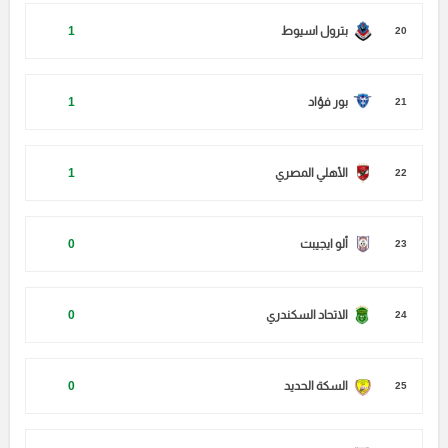
بترول اسيوط
1
20
بور فؤاد
1
21
الأهلي المصري
1
22
ألو ايجيبت
0
23
الاتحاد السكندري
0
24
السكة الحديد
0
25