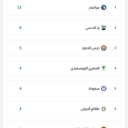
بيراميدز
13
1
زد اف سي
6
2
حرس الحدود
5
3
المصري البورسعيدي
4
4
سموحة
4
5
طلائع الجيش
4
6