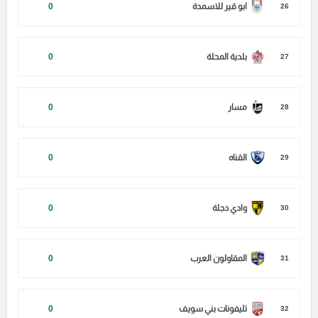
ابو قير للاسمدة
0
26
بلدية المحلة
0
27
مسار
0
28
القناه
0
29
وادي دجلة
0
30
المقاولون العرب
0
31
تليفونات بني سويف
0
32