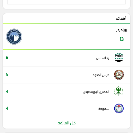
أهداف
بيراميدز
13
6
زد اف سي
5
حرس الحدود
4
المصري البورسعيدي
4
سموحة
كل القائمة