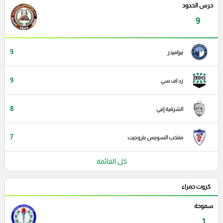
حرس الحدود
9
9
بيراميدز
9
زد اف سي
8
الشرقية إنبي
7
منتخب السويس بتروجيت
كل القائمة
كروت حمراء
سموحة
1