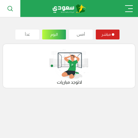
مباشر
أمس
اليوم
غداً