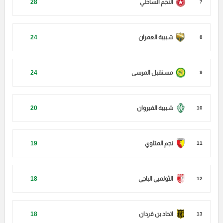
النجم الساحلي
28
7
شبيبة العمران
24
8
مستقبل المرسى
24
9
شبيبة القيروان
20
10
نجم المتلوي
19
11
الأولمبي الباجي
18
12
اتحاد بن قردان
18
13