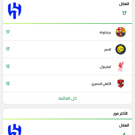
الهلال
17
17
برشلونة
17
النصر
12
ليفربول
12
الأهلي المصري
كل القائمة
الأكثر فوز
الهلال
4