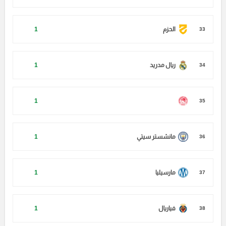
الحزم
1
33
ريال مدريد
1
34
1
35
مانشستر سيتي
1
36
مارسيليا
1
37
فياريال
1
38