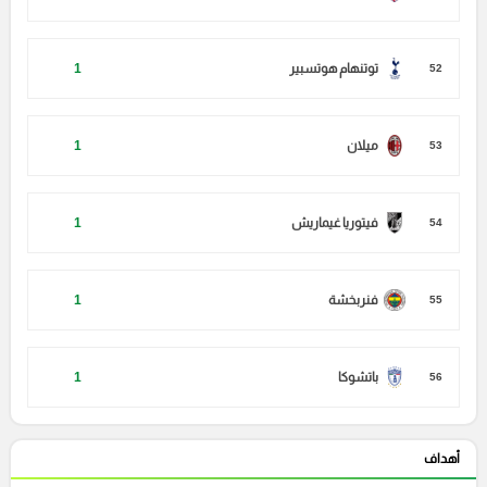
توتنهام هوتسبير
1
52
ميلان
1
53
فيتوريا غيماريش
1
54
فنربخشة
1
55
باتشوكا
1
56
أهداف