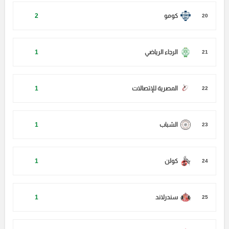
كومو
2
20
الرجاء الرياضي
1
21
المصرية للإتصالات
1
22
الشباب
1
23
كولن
1
24
سندرلاند
1
25