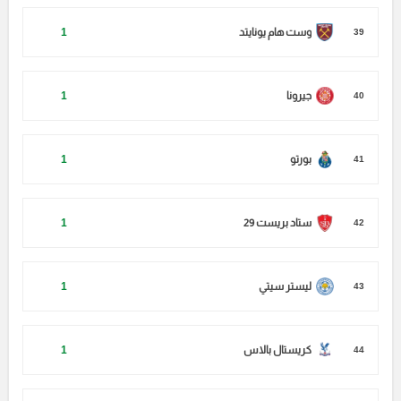
وست هام يونايتد
1
39
جيرونا
1
40
بورتو
1
41
ستاد بريست 29
1
42
ليستر سيتي
1
43
كريستال بالاس
1
44