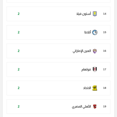
أستون فيلا
2
14
أتلانتا
2
15
العين الإماراتي
2
16
فولهام
2
17
الاتحاد
2
18
الأهلي المصري
2
19