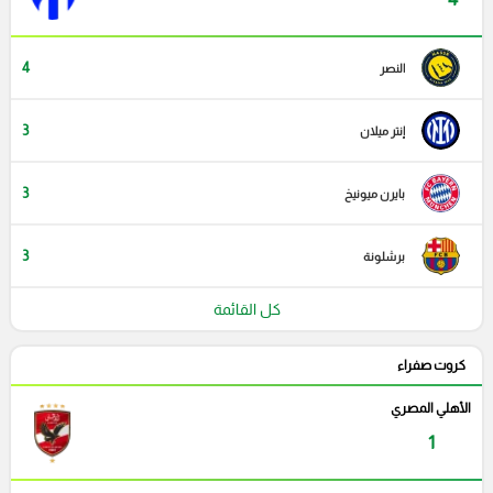
4
النصر
3
إنتر ميلان
3
بايرن ميونيخ
3
برشلونة
كل القائمة
كروت صفراء
الأهلي المصري
1