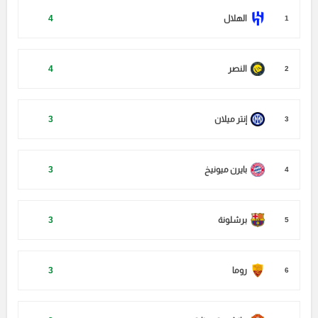
الهلال
4
1
النصر
4
2
إنتر ميلان
3
3
بايرن ميونيخ
3
4
برشلونة
3
5
روما
3
6