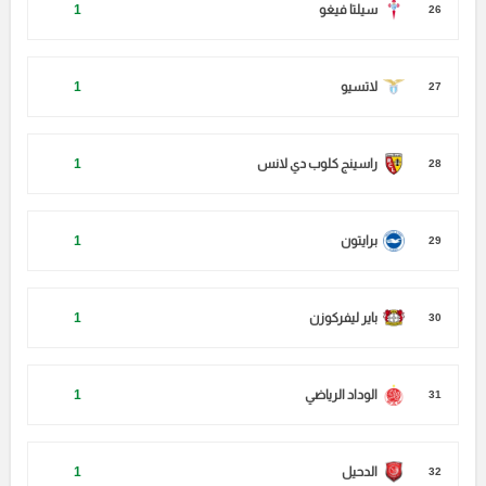
سيلتا فيغو
1
26
لاتسيو
1
27
راسينج كلوب دي لانس
1
28
برايتون
1
29
باير ليفركوزن
1
30
الوداد الرياضي
1
31
الدحيل
1
32