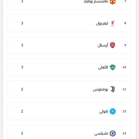
مانشستر يونايتد
3
7
ليفربول
3
8
أرسنال
3
9
الأهلي
3
10
يوفنتوس
2
11
نابولي
2
12
تشيلسي
2
13