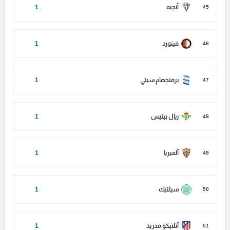
أنجيه
1
45
فينورد
1
46
برمنجهام سيتي
1
47
ريال بيتيس
1
48
ألميريا
1
49
سيلتيك
1
50
أتلتيكو مدريد
1
51