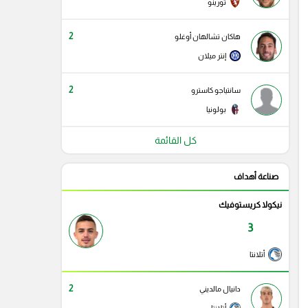
تورينو
2
هاكان تشالهان أوغلو
إنتر ميلان
2
سانتياجو كاسترو
بولونيا
كل القائمة
صناعة أهداف
نيكولا كريستوفيك
3
أتلانتا
2
دانيال مالديني