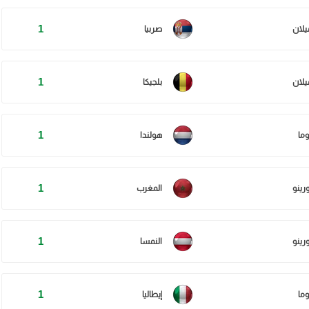
1
يلان
صربيا
1
يلان
بلجيكا
1
وما
هولندا
1
ورينو
المغرب
1
ورينو
النمسا
1
وما
إيطاليا