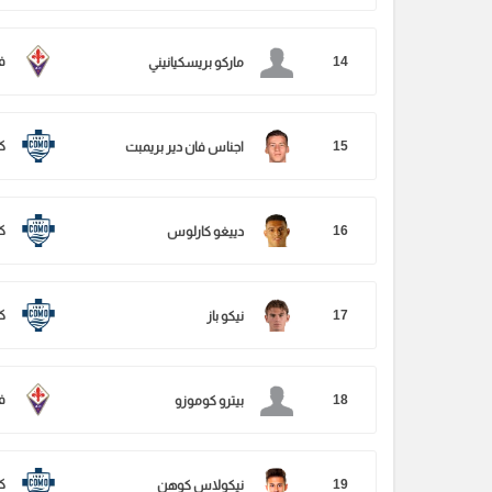
14
في
ماركو بريسكيانيني
15
ك
اجناس فان دير بريمبت
16
ك
دييغو كارلوس
17
ك
نيكو باز
18
في
بيترو كوموزو
19
ك
نيكولاس كوهن