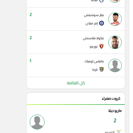
أتلانتا
2
بيتار سوشيتش
إنتر ميلان
2
نيكولا فلاستش
تورينو
1
ماتياس لوفيك
بارما
كل القائمة
كروت صفراء
ماريو جيلا
2
لاتسيو