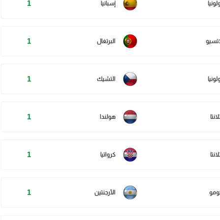
1
لونيا
إسبانيا
1
اتسيو
البرتغال
1
لونيا
التشيك
1
لانتا
هولندا
1
لانتا
كرواتيا
1
ومو
الأرجنتين