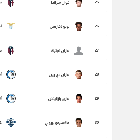
25
بو
خوان ميراندا
26
ل
نونو تافاريس
27
بو
مارتن فيتيك
28
أت
مارتن دي رون
29
أت
ماريو بازاليتش
30
ك
ماكسيمو بيروني