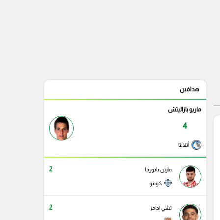
هدافين
ماريو بازاليتش
4
أتلانتا
2
مارتن باتورينا
كومو
2
تشي ادامز