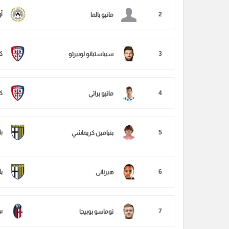
2
أ
ماتيو بالما
3
ك
سيباستيانو لوبيرتو
4
ك
ماتيو براتي
5
با
بنيامين كريماشي
6
با
هيرنانى
7
بو
توماسو بوبيجا