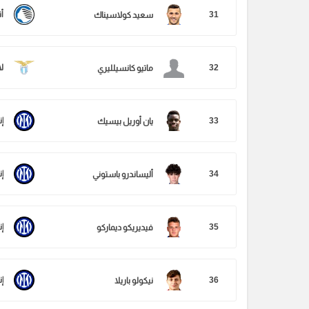
31
أت
سعيد كولاسيناك
32
ل
ماتيو كانسيلليري
33
إن
يان أوريل بيسيك
34
إن
أليساندرو باستوني
35
إن
فيديريكو ديماركو
36
إن
نيكولو باريلا