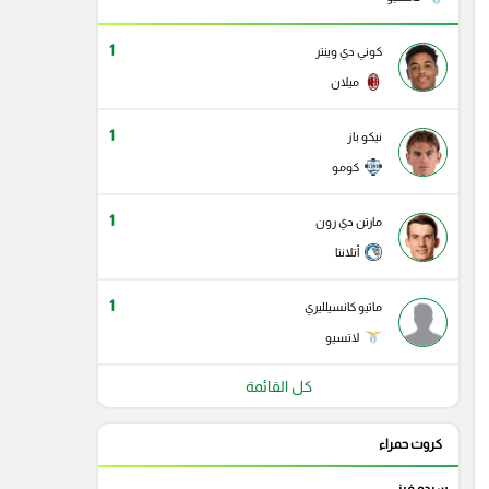
1
كوني دي وينتر
ميلان
1
نيكو باز
كومو
1
مارتن دي رون
أتلانتا
1
ماتيو كانسيلليري
لاتسيو
كل القائمة
كروت حمراء