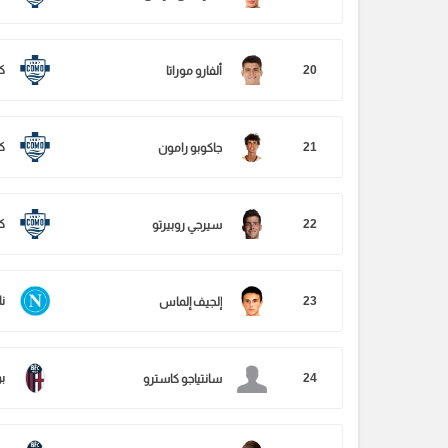
20
ك
ألفارو موراتا
21
ك
جاكوبو رامون
22
ك
سيرجي روبيرتو
23
نا
إلجيف إلماس
24
بو
سانتياجو كاسترو