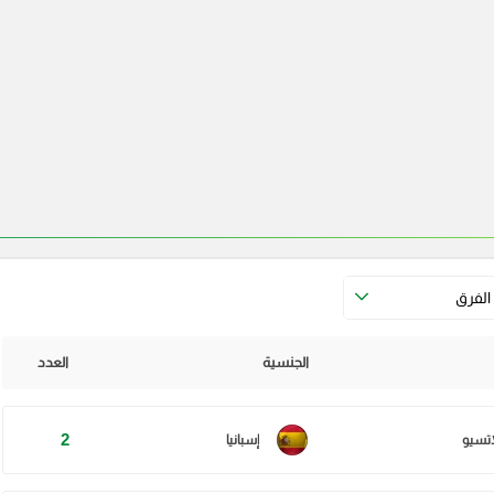
الفرق
الجنسية
العدد
2
اتسيو
إسبانيا