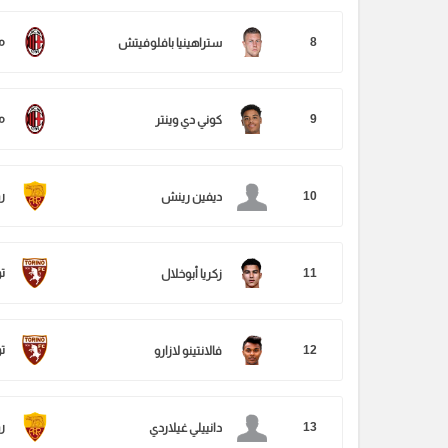
8
م
ستراهينيا بافلوفيتش
9
م
كوني دي وينتر
10
ر
ديفين رينش
11
ت
زكريا أبوخلال
12
ت
فالانتينو لازارو
13
ر
دانييلي غيلاردي