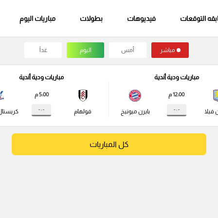
قه التوقعات
فيديوهات
بطولات
مباريات اليوم
مباشر
أمس
اليوم
غداً
مباريات ودية أندية
مباريات ودية أندية
12:00 م
5:00 م
- : -
- : -
 فيلا
بايرن ميونيخ
فولهام
كريستال
كل المباريات