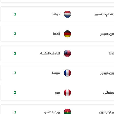
3
وتنهام هوتسبير
هولندا
3
ايرن ميونيخ
ألمانيا
3
لانتا
الولايات المتحدة
3
ايرن ميونيخ
فرنسا
3
وبنهاغن
بيرو
3
اير ليفركوزن
بوركينا فاسو