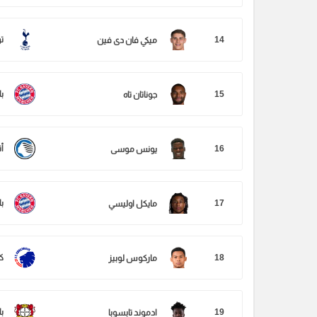
14
ت
ميكي فان دى فين
15
ب
جوناتان تاه
16
أت
يونس موسى
17
ب
مايكل اوليسي
18
ك
ماركوس لوبيز
19
ب
ادموند تابسوبا