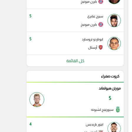
بايرن ميونيخ
5
سيرج غنابري
بايرن ميونيخ
5
ليوناردو تروسارد
أرسنال
كل القائمة
كروت صفراء
مورتن هيولماند
5
سبورتينج لشبونة
4
ايتور باريديس