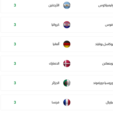
3
وليمبياكوس
الأرجنتين
3
افوس
كرواتيا
3
يوكاسل يونايتد
ألمانيا
3
وبنهاغن
الدنمارك
3
وروسيا دورتموند
الجزائر
3
ياريال
فرنسا