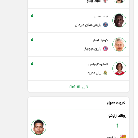
أتلتيك بيلباو
4
نونو منديز
باريس سان جيرمان
4
كونراد ليمار
بايرن ميونيخ
4
الفارو كاريراس
ريال مدريد
كل القائمة
كروت حمراء
رونالد اراوخو
1
برشلونة