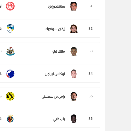
31
أ
سانتياجو إيزه
32
ب
إيفان سونجيك
33
ن
مالك ثياو
34
ك
لوكاس ليراجير
35
ب
رامي بن سبعيني
36
ف
باب غايي