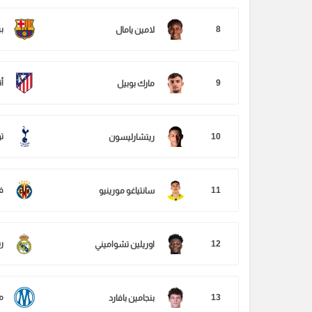
8
ب
لامين يامال
9
أ
مارك بوبيل
10
ت
ريتشارليسون
11
ف
سانتياغو مورينيو
12
ر
اوريلين تشواميني
13
م
بنجامين بافارد