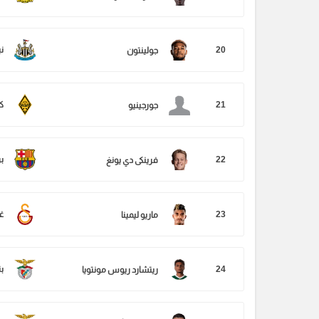
20
ن
جولينتون
21
ك
جورجينيو
22
ب
فرينكى دي يونغ
23
غ
ماريو ليمينا
24
بن
ريتشارد ريوس مونتويا