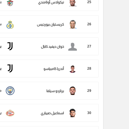
25
بن
نيكولاس أوتامندي
26
س
كريستيان بيورجيس
27
ي
خوان ديفيد كابال
28
ي
أندريا كامبياسو
29
م
برناردو سيلفا
30
ب
اسماعيل صيباري