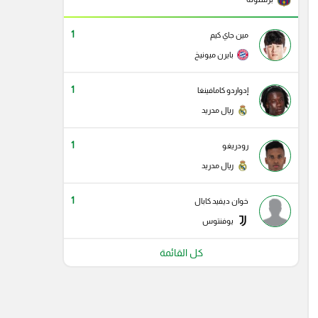
1
مين جاي كيم
بايرن ميونيخ
1
إدواردو كامافينغا
ريال مدريد
1
رودريغو
ريال مدريد
1
خوان ديفيد كابال
يوفنتوس
كل القائمة