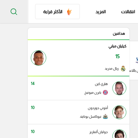
انتقالات
المزيد
الأكثر قراءة
هدافين
كيليان مبابي
15
ريال مدريد
 بالاس
14
هاري كين
بايرن ميونيخ
10
أنتوني جوردون
نيوكاسل يونايتد
10
جوليان ألفاريز