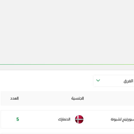
الفرق
الجنسية
العدد
5
بورتينج لشبونة
الدنمارك