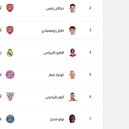
2
أ
ديكلان رايس
3
أ
مارتن زوبيميندي
4
ر
الفارو كاريراس
5
ب
كونراد ليمار
6
أت
ايتور باريديس
7
ب
نونو منديز