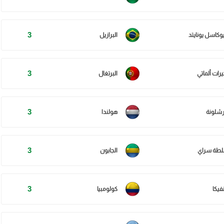
3
يوكاسل يونايتد
البرازيل
3
يرات ألماتي
البرتغال
3
رشلونة
هولندا
3
لطة سراي
الجابون
3
فيكا
كولومبيا