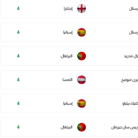
4
رسنال
إنجلترا
4
رسنال
إسبانيا
4
يال مدريد
البرتغال
4
ايرن ميونيخ
النمسا
4
لتيك بيلباو
إسبانيا
4
اريس سان جيرمان
البرتغال