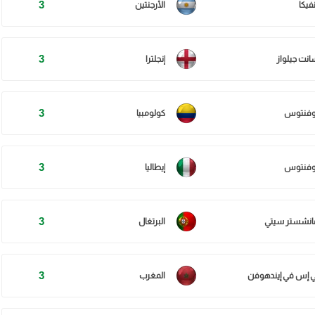
3
فيكا
الأرجنتين
3
انت جيلواز
إنجلترا
3
وفنتوس
كولومبيا
3
وفنتوس
إيطاليا
3
انشستر سيتي
البرتغال
3
ي إس في إيندهوفن
المغرب