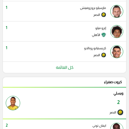
1
مارسيلو بروزوفيتش
النصر
1
إنزو ميلو
الأهلي
1
كريستيانو رونالدو
النصر
كل القائمة
كروت صفراء
ويسلي
2
النصر
2
ايفان توني