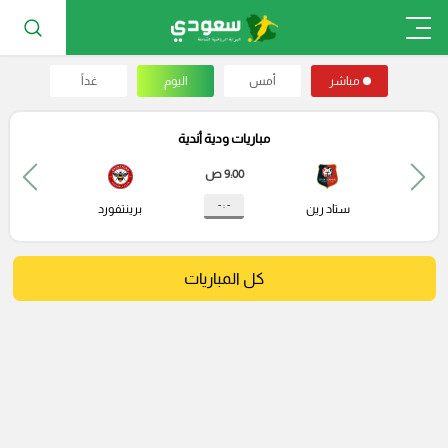
مباشر
أمس
اليوم
غداً
مباريات ودية أندية
9:00 ص
- : -
ستاد رين
برينتفورد
كل المباريات