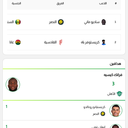
#
اللاعب
الفريق
الجنسية
ساديو ماني
النصر
السنغال
1
كريستوفر باه
القادسية
غانا
2
هدافين
فرانك كيسيه
3
الأهلي
1
كريستيانو رونالدو
النصر
1
ايفان توني