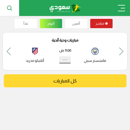
مباشر
أمس
اليوم
غداً
مباريات ودية أندية
11:00 ص
- : -
مانشستر سيتي
أتلتيكو مدريد
كل المباريات